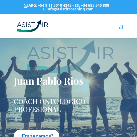
ARG: +54 9 11 5010 4343
-
ES: +34 685 340 888
info@asistircoaching.com
Juan Pablo Rios
COACH ONTOLOGICO
PROFESIONAL
¿Empezamos?